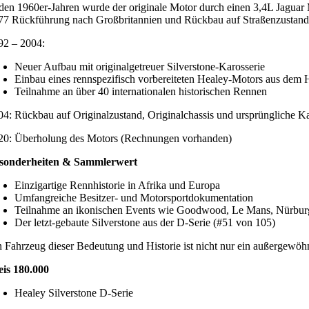
 den 1960er-Jahren wurde der originale Motor durch einen 3,4L Jagua
77 Rückführung nach Großbritannien und Rückbau auf Straßenzustand d
92 – 2004:
Neuer Aufbau mit originalgetreuer Silverstone-Karosserie
Einbau eines rennspezifisch vorbereiteten Healey-Motors aus dem 
Teilnahme an über 40 internationalen historischen Rennen
04: Rückbau auf Originalzustand, Originalchassis und ursprüngliche Ka
20: Überholung des Motors (Rechnungen vorhanden)
sonderheiten & Sammlerwert
Einzigartige Rennhistorie in Afrika und Europa
Umfangreiche Besitzer- und Motorsportdokumentation
Teilnahme an ikonischen Events wie Goodwood, Le Mans, Nürbur
Der letzt-gebaute Silverstone aus der D-Serie (#51 von 105)
n Fahrzeug dieser Bedeutung und Historie ist nicht nur ein außergewöhn
eis 180.000
Healey Silverstone D-Serie