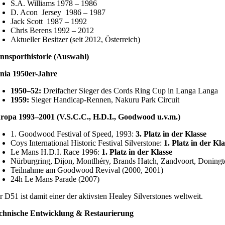
S.A. Williams 1978 – 1986
D. Acon Jersey 1986 – 1987
Jack Scott 1987 – 1992
Chris Berens 1992 – 2012
Aktueller Besitzer (seit 2012, Österreich)
nnsporthistorie (Auswahl)
nia 1950er-Jahre
1950–52:
Dreifacher Sieger des Cords Ring Cup in Langa Langa
1959:
Sieger Handicap-Rennen, Nakuru Park Circuit
ropa 1993–2001 (V.S.C.C., H.D.I., Goodwood u.v.m.)
1. Goodwood Festival of Speed, 1993:
3. Platz in der Klasse
Coys International Historic Festival Silverstone:
1.
Platz in der Kla
Le Mans H.D.I. Race 1996:
1.
Platz in der Klasse
Nürburgring, Dijon, Montlhéry, Brands Hatch, Zandvoort, Doningt
Teilnahme am Goodwood Revival (2000, 2001)
24h Le Mans Parade (2007)
r D51 ist damit einer der aktivsten Healey Silverstones weltweit.
chnische Entwicklung & Restaurierung