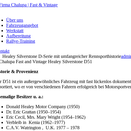
Skip
to
oggle
content
avigation
Über uns
Fahrzeugangebot
Werkstatt
Aufbereitung
Rallye-Training
ntakt
Healey Silverstone D-Serie mit umfangreicher Rennsporthistorie
admi
storie & Provenienz
r D51 ist ein außergewöhnliches Fahrzeug mit fast lückenlos dokumenti
portiert, wo er von verschiedenen Fahrern erfolgreich bei Motorsportve
emalige Besitzer u. a.:
Donald Healey Motor Company (1950)
Dr. Eric Grattan (1950–1954)
Eric Cecil, Mrs. Mary Wright (1954–1962)
Verbleib in Kenia (1962–1977)
C.A.V. Watrington , U.K. 1977 – 1978