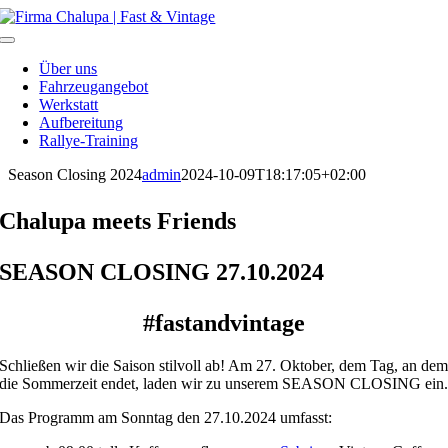
Skip
to
Toggle
content
Navigation
Über uns
Fahrzeugangebot
Werkstatt
Aufbereitung
Rallye-Training
Season Closing 2024
admin
2024-10-09T18:17:05+02:00
Chalupa meets Friends
SEASON CLOSING 27.10.2024
#fastandvintage
Schließen wir die Saison stilvoll ab! Am 27. Oktober, dem Tag, an de
die Sommerzeit endet, laden wir zu unserem SEASON CLOSING ein
Das Programm am Sonntag den 27.10.2024 umfasst: