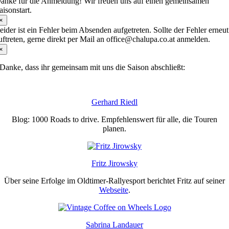
anke für die Anmeldung! Wir freuen uns auf einen gemeinsamen
aisonstart.
×
eider ist ein Fehler beim Absenden aufgetreten. Sollte der Fehler erneut
uftreten, gerne direkt per Mail an office@chalupa.co.at anmelden.
×
Danke, dass ihr gemeinsam mit uns die Saison abschließt:
Gerhard Riedl
Blog: 1000 Roads to drive. Empfehlenswert für alle, die Touren
planen.
Fritz Jirowsky
Über seine Erfolge im Oldtimer-Rallyesport berichtet Fritz auf seiner
Webseite
.
Sabrina Landauer