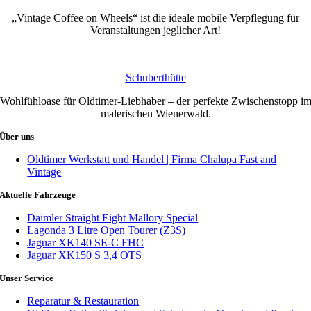
„Vintage Coffee on Wheels“ ist die ideale mobile Verpflegung für
Veranstaltungen jeglicher Art!
Schuberthütte
Wohlfühloase für Oldtimer-Liebhaber – der perfekte Zwischenstopp i
malerischen Wienerwald.
Über uns
Oldtimer Werkstatt und Handel | Firma Chalupa Fast and
Vintage
Aktuelle Fahrzeuge
Daimler Straight Eight Mallory Special
Lagonda 3 Litre Open Tourer (Z3S)
Jaguar XK140 SE-C FHC
Jaguar XK150 S 3,4 OTS
Unser Service
Reparatur & Restauration