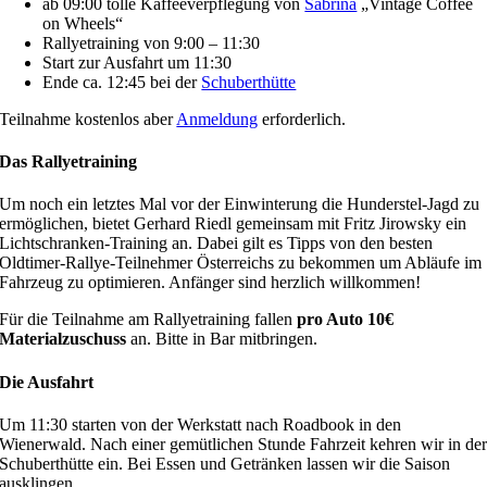
ab 09:00 tolle Kaffeeverpflegung von
Sabrina
„Vintage Coffee
on Wheels“
Rallyetraining von 9:00 – 11:30
Start zur Ausfahrt um 11:30
Ende ca. 12:45 bei der
Schuberthütte
Teilnahme kostenlos aber
Anmeldung
erforderlich.
Das Rallyetraining
Um noch ein letztes Mal vor der Einwinterung die Hunderstel-Jagd zu
ermöglichen, bietet Gerhard Riedl gemeinsam mit Fritz Jirowsky ein
Lichtschranken-Training an. Dabei gilt es Tipps von den besten
Oldtimer-Rallye-Teilnehmer Österreichs zu bekommen um Abläufe im
Fahrzeug zu optimieren. Anfänger sind herzlich willkommen!
Für die Teilnahme am Rallyetraining fallen
pro Auto 10€
Materialzuschuss
an. Bitte in Bar mitbringen.
Die Ausfahrt
Um 11:30 starten von der Werkstatt nach Roadbook in den
Wienerwald. Nach einer gemütlichen Stunde Fahrzeit kehren wir in de
Schuberthütte ein. Bei Essen und Getränken lassen wir die Saison
ausklingen.